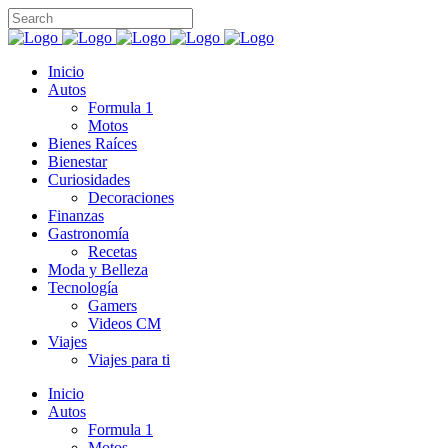
Inicio
Autos
Formula 1
Motos
Bienes Raíces
Bienestar
Curiosidades
Decoraciones
Finanzas
Gastronomía
Recetas
Moda y Belleza
Tecnología
Gamers
Videos CM
Viajes
Viajes para ti
Inicio
Autos
Formula 1
Motos