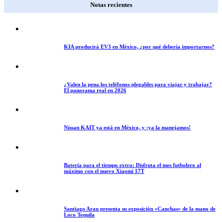
Notas recientes
KIA producirá EV3 en México, ¿por qué debería importarnos?
¿Valen la pena los teléfonos plegables para viajar y trabajar?
El panorama real en 2026
Nissan KAIT ya está en México, y ¡ya la manejamos!
Batería para el tiempo extra: Disfruta el mes futbolero al
máximo con el nuevo Xiaomi 17T
Santiago Arau presenta su exposición «Canchas» de la mano de
Loco Tequila