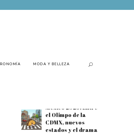
Batería para el
tiempo extra:
Disfruta el mes
futbolero al
máximo con el
nuevo Xiaomi 17T
Santiago Arau
presenta su
RONOMÍA
MODA Y BELLEZA
exposición
«Canchas» de la
mano de Loco
Tequila
Estrellas Michelin
México 2026: Entre
el Olimpo de la
CDMX, nuevos
estados y el drama