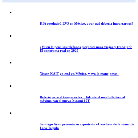
KIA producirá EV3 en México, ¿por qué debería importarnos?
¿Valen la pena los teléfonos plegables para viajar y trabajar?
El panorama real en 2026
Nissan KAIT ya está en México, y ¡ya la manejamos!
Batería para el tiempo extra: Disfruta el mes futbolero al
máximo con el nuevo Xiaomi 17T
Santiago Arau presenta su exposición «Canchas» de la mano de
Loco Tequila