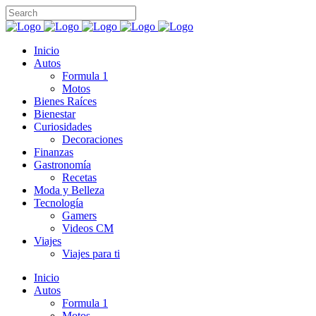
Inicio
Autos
Formula 1
Motos
Bienes Raíces
Bienestar
Curiosidades
Decoraciones
Finanzas
Gastronomía
Recetas
Moda y Belleza
Tecnología
Gamers
Videos CM
Viajes
Viajes para ti
Inicio
Autos
Formula 1
Motos