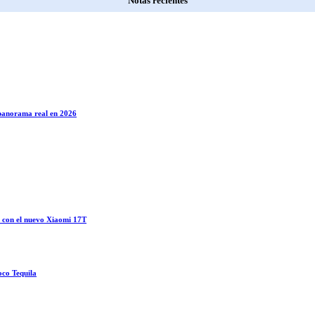
Notas recientes
l panorama real en 2026
o con el nuevo Xiaomi 17T
oco Tequila