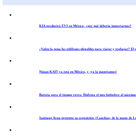
KIA producirá EV3 en México, ¿por qué debería importarnos?
¿Valen la pena los teléfonos plegables para viajar y trabajar? E
Nissan KAIT ya está en México, y ¡ya la manejamos!
Batería para el tiempo extra: Disfruta el mes futbolero al máxim
Santiago Arau presenta su exposición «Canchas» de la mano de L