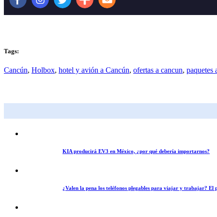
Tags:
Cancún
,
Holbox
,
hotel y avión a Cancún
,
ofertas a cancun
,
paquetes a
KIA producirá EV3 en México, ¿por qué debería importarnos?
¿Valen la pena los teléfonos plegables para viajar y trabajar? E