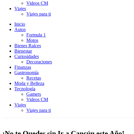
Videos CM
Viajes
Viajes para ti
Inicio
Autos
Formula 1
Motos
Bienes Raíces
Bienestar
Curiosidades
Decoraciones
Finanzas
Gastronomía
Recetas
Moda y Belleza
Tecnología
Gamers
Videos CM
Viajes
Viajes para ti
¡No te Quedes sin Ir a Cancún este Año!