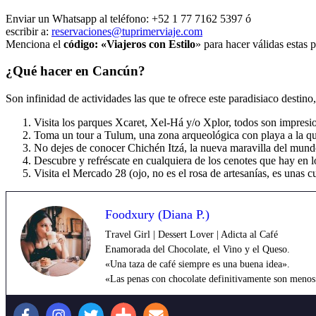
Enviar un Whatsapp al teléfono: +52 1 77 7162 5397 ó
escribir a:
reservaciones@tuprimerviaje.com
Menciona el
código: «Viajeros con Estilo
» para hacer válidas estas
¿Qué hacer en Cancún?
Son infinidad de actividades las que te ofrece este paradisiaco desti
Visita los parques Xcaret, Xel-Há y/o Xplor, todos son impresio
Toma un tour a Tulum, una zona arqueológica con playa a la que
No dejes de conocer Chichén Itzá, la nueva maravilla del mundo
Descubre y refréscate en cualquiera de los cenotes que hay e
Visita el Mercado 28 (ojo, no es el rosa de artesanías, es unas 
Foodxury (Diana P.)
Travel Girl | Dessert Lover | Adicta al Café
Enamorada del Chocolate, el Vino y el Queso.
«Una taza de café siempre es una buena idea».
«Las penas con chocolate definitivamente son menos