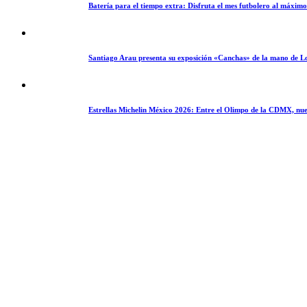
Batería para el tiempo extra: Disfruta el mes futbolero al máxim
Santiago Arau presenta su exposición «Canchas» de la mano de L
Estrellas Michelin México 2026: Entre el Olimpo de la CDMX, nue