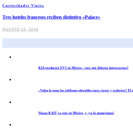
Curiosidades
Viajes
Tres hoteles franceses reciben distintivo «Palace»
AGOSTO 15, 2016
KIA producirá EV3 en México, ¿por qué debería importarnos?
¿Valen la pena los teléfonos plegables para viajar y trabajar? E
Nissan KAIT ya está en México, y ¡ya la manejamos!