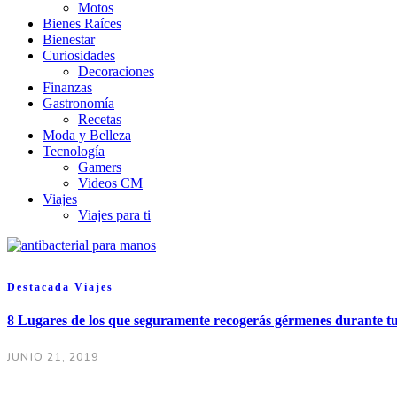
Motos
Bienes Raíces
Bienestar
Curiosidades
Decoraciones
Finanzas
Gastronomía
Recetas
Moda y Belleza
Tecnología
Gamers
Videos CM
Viajes
Viajes para ti
Destacada
Viajes
8 Lugares de los que seguramente recogerás gérmenes durante tu
JUNIO 21, 2019