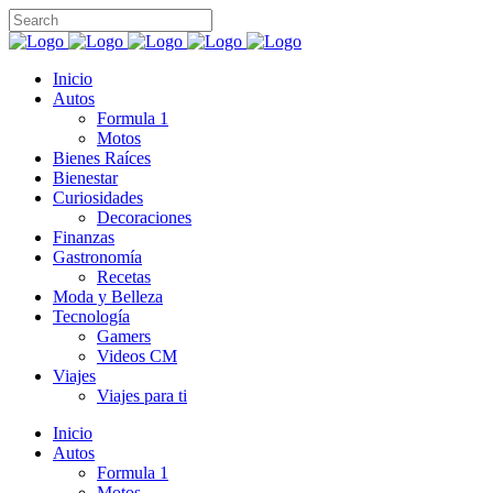
Inicio
Autos
Formula 1
Motos
Bienes Raíces
Bienestar
Curiosidades
Decoraciones
Finanzas
Gastronomía
Recetas
Moda y Belleza
Tecnología
Gamers
Videos CM
Viajes
Viajes para ti
Inicio
Autos
Formula 1
Motos