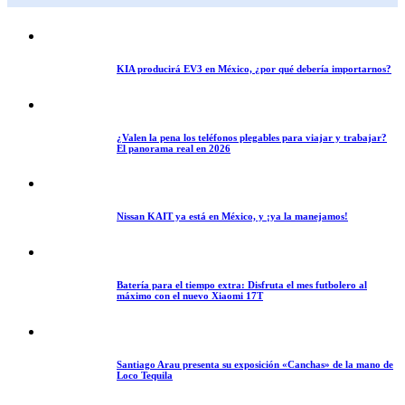
KIA producirá EV3 en México, ¿por qué debería importarnos?
¿Valen la pena los teléfonos plegables para viajar y trabajar?
El panorama real en 2026
Nissan KAIT ya está en México, y ¡ya la manejamos!
Batería para el tiempo extra: Disfruta el mes futbolero al
máximo con el nuevo Xiaomi 17T
Santiago Arau presenta su exposición «Canchas» de la mano de
Loco Tequila