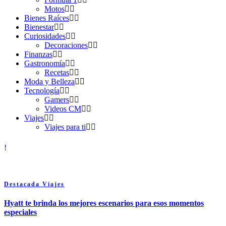
Motos
Bienes Raíces
Bienestar
Curiosidades
Decoraciones
Finanzas
Gastronomía
Recetas
Moda y Belleza
Tecnología
Gamers
Videos CM
Viajes
Viajes para ti
Destacada
Viajes
Hyatt te brinda los mejores escenarios para esos momentos
especiales