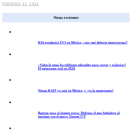
FEBRERO 11, 2022
Notas recientes
KIA producirá EV3 en México, ¿por qué debería importarnos?
¿Valen la pena los teléfonos plegables para viajar y trabajar?
El panorama real en 2026
Nissan KAIT ya está en México, y ¡ya la manejamos!
Batería para el tiempo extra: Disfruta el mes futbolero al
máximo con el nuevo Xiaomi 17T