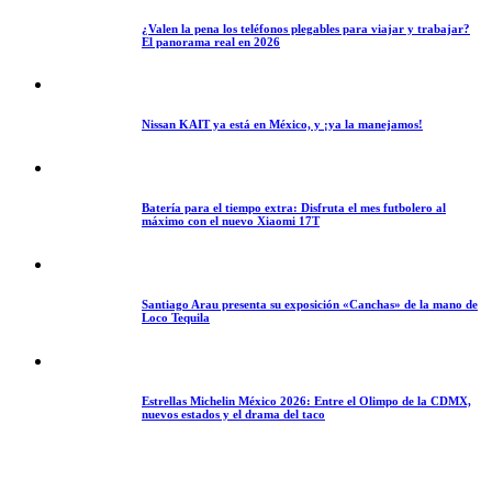
¿Valen la pena los teléfonos plegables para viajar y trabajar?
El panorama real en 2026
Nissan KAIT ya está en México, y ¡ya la manejamos!
Batería para el tiempo extra: Disfruta el mes futbolero al
máximo con el nuevo Xiaomi 17T
Santiago Arau presenta su exposición «Canchas» de la mano de
Loco Tequila
Estrellas Michelin México 2026: Entre el Olimpo de la CDMX,
nuevos estados y el drama del taco