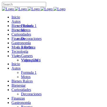
Inicio
Autos
Bienes Raíces
Formula 1
Bienestar
Motos
Curiosidades
Finanzas
Decoraciones
Gastronomía
Moda y Belleza
Recetas
Tecnología
Viajes
Gamers
Videos CM
Viajes para ti
Inicio
Autos
Formula 1
Motos
Bienes Raíces
Bienestar
Curiosidades
Decoraciones
Finanzas
Gastronomía
Recetas