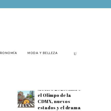
Batería para el
tiempo extra:
Disfruta el mes
futbolero al
máximo con el
nuevo Xiaomi 17T
Santiago Arau
presenta su
RONOMÍA
MODA Y BELLEZA
exposición
«Canchas» de la
mano de Loco
Tequila
Estrellas Michelin
México 2026: Entre
el Olimpo de la
CDMX, nuevos
estados y el drama