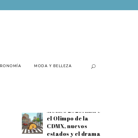
Batería para el
tiempo extra:
Disfruta el mes
futbolero al
máximo con el
nuevo Xiaomi 17T
Santiago Arau
presenta su
RONOMÍA
MODA Y BELLEZA
exposición
«Canchas» de la
mano de Loco
Tequila
Estrellas Michelin
México 2026: Entre
el Olimpo de la
CDMX, nuevos
estados y el drama