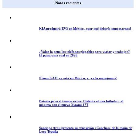
Notas recientes
KIA producirá EV3 en México, ¿por qué debería importarnos?
¿Valen la pena los teléfonos plegables para viajar y trabajar?
El panorama real en 2026
Nissan KAIT ya está en México, y ¡ya la manejamos!
Batería para el tiempo extra: Disfruta el mes futbolero al
máximo con el nuevo Xiaomi 17T
Santiago Arau presenta su exposición «Canchas» de la mano de
Loco Tequila