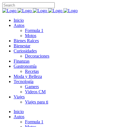
Inicio
Autos
Formula 1
Motos
Bienes Raíces
Bienestar
Curiosidades
Decoraciones
Finanzas
Gastronomía
Recetas
Moda y Belleza
Tecnología
Gamers
Videos CM
Viajes
Viajes para ti
Inicio
Autos
Formula 1
Motos