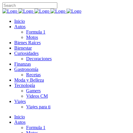
Inicio
Autos
Formula 1
Motos
Bienes Raíces
Bienestar
Curiosidades
Decoraciones
Finanzas
Gastronomía
Recetas
Moda y Belleza
Tecnología
Gamers
Videos CM
Viajes
Viajes para ti
Inicio
Autos
Formula 1
Motos