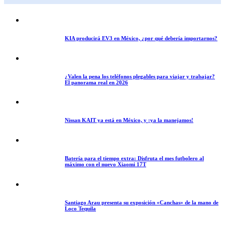
KIA producirá EV3 en México, ¿por qué debería importarnos?
¿Valen la pena los teléfonos plegables para viajar y trabajar?
El panorama real en 2026
Nissan KAIT ya está en México, y ¡ya la manejamos!
Batería para el tiempo extra: Disfruta el mes futbolero al
máximo con el nuevo Xiaomi 17T
Santiago Arau presenta su exposición «Canchas» de la mano de
Loco Tequila