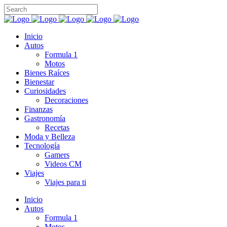
Inicio
Autos
Formula 1
Motos
Bienes Raíces
Bienestar
Curiosidades
Decoraciones
Finanzas
Gastronomía
Recetas
Moda y Belleza
Tecnología
Gamers
Videos CM
Viajes
Viajes para ti
Inicio
Autos
Formula 1
Motos