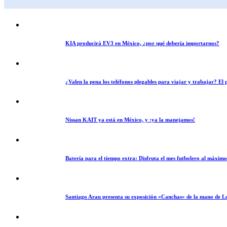
KIA producirá EV3 en México, ¿por qué debería importarnos?
¿Valen la pena los teléfonos plegables para viajar y trabajar? E
Nissan KAIT ya está en México, y ¡ya la manejamos!
Batería para el tiempo extra: Disfruta el mes futbolero al máxim
Santiago Arau presenta su exposición «Canchas» de la mano de L