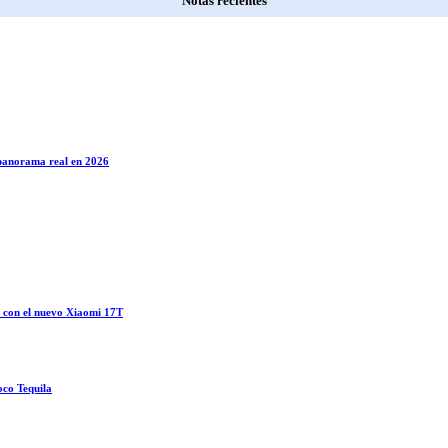
Notas recientes
l panorama real en 2026
o con el nuevo Xiaomi 17T
oco Tequila