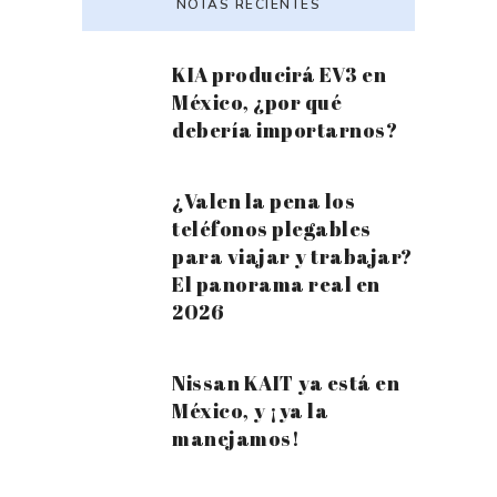
NOTAS RECIENTES
KIA producirá EV3 en
México, ¿por qué
debería importarnos?
¿Valen la pena los
teléfonos plegables
para viajar y trabajar?
El panorama real en
2026
Nissan KAIT ya está en
México, y ¡ya la
manejamos!