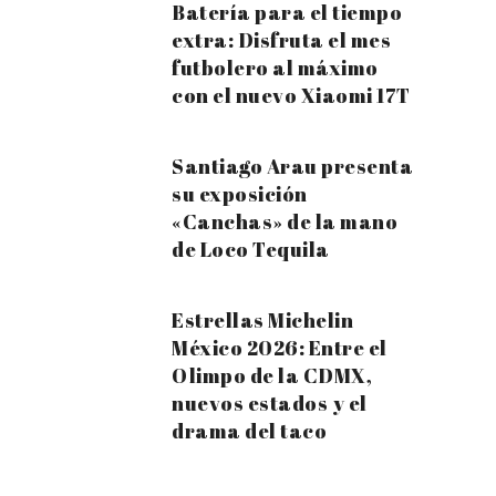
Batería para el tiempo
extra: Disfruta el mes
futbolero al máximo
con el nuevo Xiaomi 17T
Santiago Arau presenta
su exposición
«Canchas» de la mano
de Loco Tequila
Estrellas Michelin
México 2026: Entre el
Olimpo de la CDMX,
nuevos estados y el
drama del taco