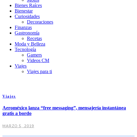
Bienes Raíces
Bienestar
Curiosidades
Decoraciones
Finanzas
Gastronomía
Recetas
Moda y Belleza
Tecnología
Gamers
Videos CM
Viajes
Viajes para ti
Viajes
Aeroméxico lanza “free messaging”, mensajería instantánea
gratis a bordo
MARZO 5, 2019