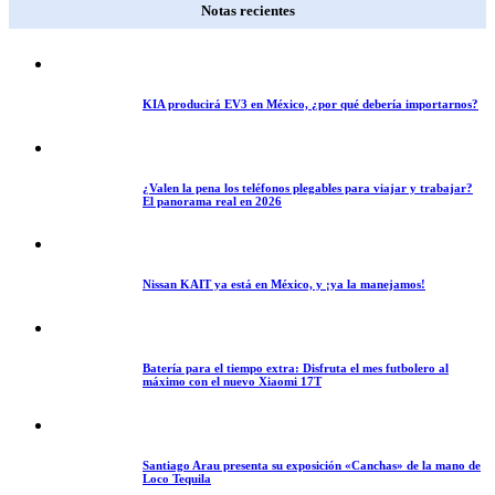
Notas recientes
KIA producirá EV3 en México, ¿por qué debería importarnos?
¿Valen la pena los teléfonos plegables para viajar y trabajar?
El panorama real en 2026
Nissan KAIT ya está en México, y ¡ya la manejamos!
Batería para el tiempo extra: Disfruta el mes futbolero al
máximo con el nuevo Xiaomi 17T
Santiago Arau presenta su exposición «Canchas» de la mano de
Loco Tequila