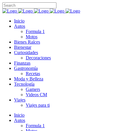
Inicio
Autos
Formula 1
Motos
Bienes Raíces
Bienestar
Curiosidades
Decoraciones
Finanzas
Gastronomía
Recetas
Moda y Belleza
Tecnología
Gamers
Videos CM
Viajes
Viajes para ti
Inicio
Autos
Formula 1
Motos