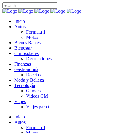
Inicio
Autos
Formula 1
Motos
Bienes Raíces
Bienestar
Curiosidades
Decoraciones
Finanzas
Gastronomía
Recetas
Moda y Belleza
Tecnología
Gamers
Videos CM
Viajes
Viajes para ti
Inicio
Autos
Formula 1
Motos