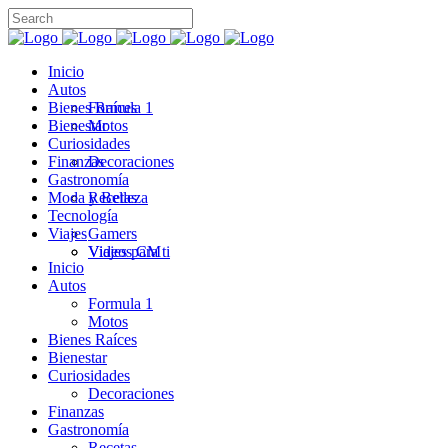
Inicio
Autos
Bienes Raíces
Formula 1
Bienestar
Motos
Curiosidades
Finanzas
Decoraciones
Gastronomía
Moda y Belleza
Recetas
Tecnología
Viajes
Gamers
Videos CM
Viajes para ti
Inicio
Autos
Formula 1
Motos
Bienes Raíces
Bienestar
Curiosidades
Decoraciones
Finanzas
Gastronomía
Recetas