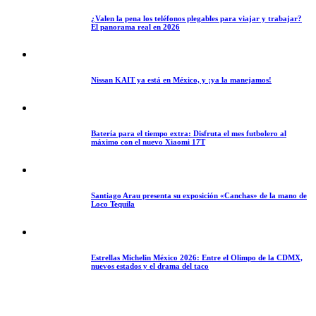
¿Valen la pena los teléfonos plegables para viajar y trabajar?
El panorama real en 2026
Nissan KAIT ya está en México, y ¡ya la manejamos!
Batería para el tiempo extra: Disfruta el mes futbolero al
máximo con el nuevo Xiaomi 17T
Santiago Arau presenta su exposición «Canchas» de la mano de
Loco Tequila
Estrellas Michelin México 2026: Entre el Olimpo de la CDMX,
nuevos estados y el drama del taco