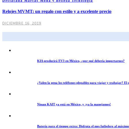
Destacada
Marcas
Moda y Belleza
Tecnología
Relojes MVMT: un regalo con estilo y a excelente precio
DICIEMBRE 16, 2019
KIA producirá EV3 en México, ¿por qué debería importarnos?
¿Valen la pena los teléfonos plegables para viajar y trabajar? E
Nissan KAIT ya está en México, y ¡ya la manejamos!
Batería para el tiempo extra: Disfruta el mes futbolero al máxim