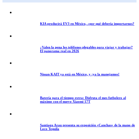
KIA producirá EV3 en México, ¿por qué debería importarnos?
¿Valen la pena los teléfonos plegables para viajar y trabajar?
El panorama real en 2026
Nissan KAIT ya está en México, y ¡ya la manejamos!
Batería para el tiempo extra: Disfruta el mes futbolero al
máximo con el nuevo Xiaomi 17T
Santiago Arau presenta su exposición «Canchas» de la mano de
Loco Tequila