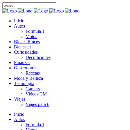
Inicio
Autos
Formula 1
Motos
Bienes Raíces
Bienestar
Curiosidades
Decoraciones
Finanzas
Gastronomía
Recetas
Moda y Belleza
Tecnología
Gamers
Videos CM
Viajes
Viajes para ti
Inicio
Autos
Formula 1
Motos