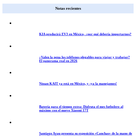
Notas recientes
KIA producirá EV3 en México, ¿por qué debería importarnos?
¿Valen la pena los teléfonos plegables para viajar y trabajar?
El panorama real en 2026
Nissan KAIT ya está en México, y ¡ya la manejamos!
Batería para el tiempo extra: Disfruta el mes futbolero al
máximo con el nuevo Xiaomi 17T
Santiago Arau presenta su exposición «Canchas» de la mano de