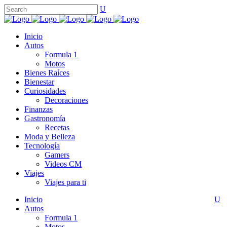
Inicio
Autos
Formula 1
Motos
Bienes Raíces
Bienestar
Curiosidades
Decoraciones
Finanzas
Gastronomía
Recetas
Moda y Belleza
Tecnología
Gamers
Videos CM
Viajes
Viajes para ti
Inicio
Autos
Formula 1
Motos