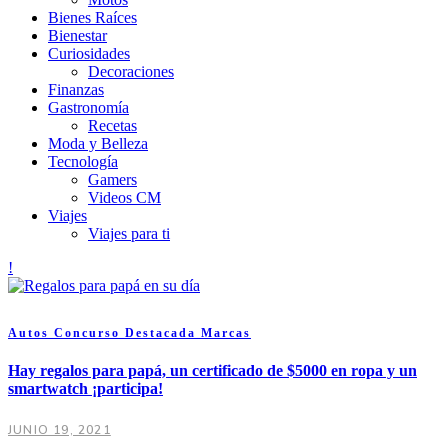
Bienes Raíces
Bienestar
Curiosidades
Decoraciones
Finanzas
Gastronomía
Recetas
Moda y Belleza
Tecnología
Gamers
Videos CM
Viajes
Viajes para ti
Autos
Concurso
Destacada
Marcas
Hay regalos para papá, un certificado de $5000 en ropa y un
smartwatch ¡participa!
JUNIO 19, 2021