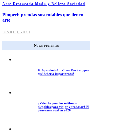
Arte
Destacada
Moda y Belleza
Sociedad
Pimperl: prendas sustentables que tienen
arte
JUNIO 8, 2020
Notas recientes
KIA producirá EV3 en México, ¿por
qué debería importarnos?
¿Valen la pena los teléfonos
plegables para viajar y trabajar? El
panorama real en 2026