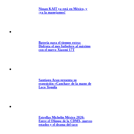
Nissan KAIT ya está en México, y
¡ya la manejamos!
Batería para el tiempo extra:
Disfruta el mes futbolero al máximo
con el nuevo Xiaomi 17T
Santiago Arau presenta su
exposición «Canchas» de la mano de
Loco Tequila
Estrellas Michelin México 2026:
Entre el Olimpo de la CDMX, nuevos
estados y el drama del taco