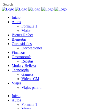
Inicio
Autos
Formula 1
Motos
Bienes Raíces
Bienestar
Curiosidades
Decoraciones
Finanzas
Gastronomía
Recetas
Moda y Belleza
Tecnología
Gamers
Videos CM
Viajes
Viajes para ti
Inicio
Autos
Formula 1
Motos