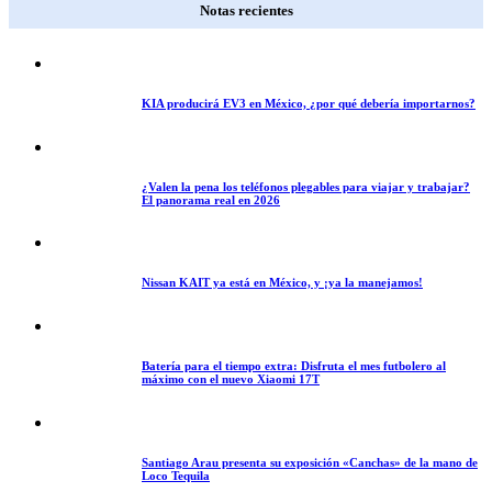
Notas recientes
KIA producirá EV3 en México, ¿por qué debería importarnos?
¿Valen la pena los teléfonos plegables para viajar y trabajar?
El panorama real en 2026
Nissan KAIT ya está en México, y ¡ya la manejamos!
Batería para el tiempo extra: Disfruta el mes futbolero al
máximo con el nuevo Xiaomi 17T
Santiago Arau presenta su exposición «Canchas» de la mano de
Loco Tequila