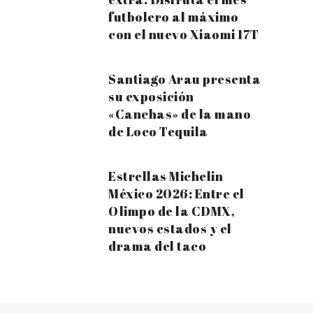
futbolero al máximo
con el nuevo Xiaomi 17T
Santiago Arau presenta
su exposición
«Canchas» de la mano
de Loco Tequila
Estrellas Michelin
México 2026: Entre el
Olimpo de la CDMX,
nuevos estados y el
drama del taco