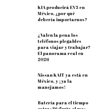
KIA producirá EV3 en
México, ¿por qué
debería importarnos?
¿Valen la pena los
teléfonos plegables
para viajar y trabajar?
El panorama real en
2026
Nissan KAIT ya está en
México, y ¡ya la
manejamos!
Batería para el tiempo
extra: Disfruta el mes