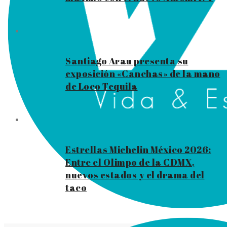
Santiago Arau presenta su
exposición «Canchas» de la mano
de Loco Tequila
Estrellas Michelin México 2026:
Entre el Olimpo de la CDMX,
nuevos estados y el drama del
taco