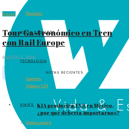
Recetas
Viajes
Tour Gastronómico en Tren
MODA Y BELLEZA
con Rail Europe
AGOSTO 1, 2018
TECNOLOGÍA
NOTAS RECIENTES
Gamers
Videos CM
KIA producirá EV3 en México,
VIAJES
¿por qué debería importarnos?
Viajes para ti