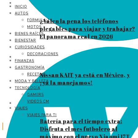
INICIO
AUTOS
¿Valen la pena los teléfonos
FORMULA 1
MOTOS
plegables para viajar y trabajar?
BIENES RAÍCES
El panorama real en 2026
BIENESTAR
CURIOSIDADES
DECORACIONES
FINANZAS
GASTRONOMÍA
Nissan KAIT ya está en México, y
RECETAS
¡ya la manejamos!
MODA Y BELLEZA
TECNOLOGÍA
GAMERS
VIDEOS CM
VIAJES
VIAJES PARA TI
Batería para el tiempo extra:
Disfruta el mes futbolero al
máximo con el nuevo Xiaomi 17T