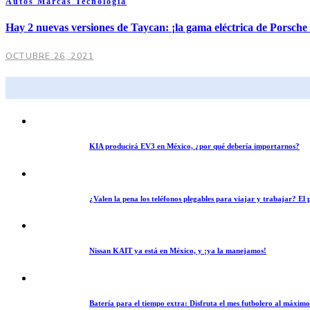
Autos
Marcas
Tecnología
Hay 2 nuevas versiones de Taycan: ¡la gama eléctrica de Porsche 
OCTUBRE 26, 2021
KIA producirá EV3 en México, ¿por qué debería importarnos?
¿Valen la pena los teléfonos plegables para viajar y trabajar? E
Nissan KAIT ya está en México, y ¡ya la manejamos!
Batería para el tiempo extra: Disfruta el mes futbolero al máxim