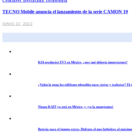
Celulares
Destacada
Tecnología
TECNO Mobile anuncia el lanzamiento de la serie CAMON 19
JUNIO 22, 2022
KIA producirá EV3 en México, ¿por qué debería importarnos?
¿Valen la pena los teléfonos plegables para viajar y trabajar? E
Nissan KAIT ya está en México, y ¡ya la manejamos!
Batería para el tiempo extra: Disfruta el mes futbolero al máxim