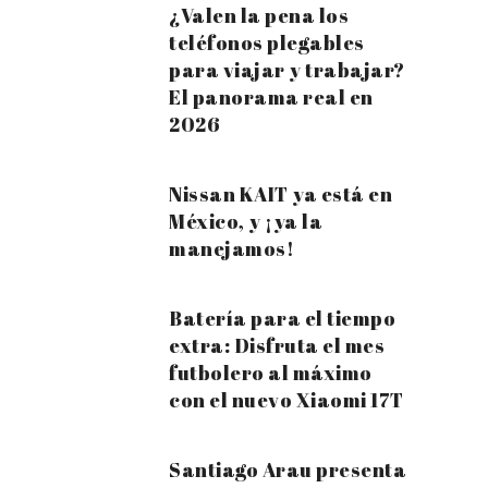
¿Valen la pena los
teléfonos plegables
para viajar y trabajar?
El panorama real en
2026
Nissan KAIT ya está en
México, y ¡ya la
manejamos!
Batería para el tiempo
extra: Disfruta el mes
futbolero al máximo
con el nuevo Xiaomi 17T
Santiago Arau presenta