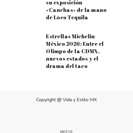
su exposición
«Canchas» de la mano
de Loco Tequila
Estrellas Michelin
México 2026: Entre el
Olimpo de la CDMX,
nuevos estados y el
drama del taco
Copyright @
Vida y Estilo MX
INICIO