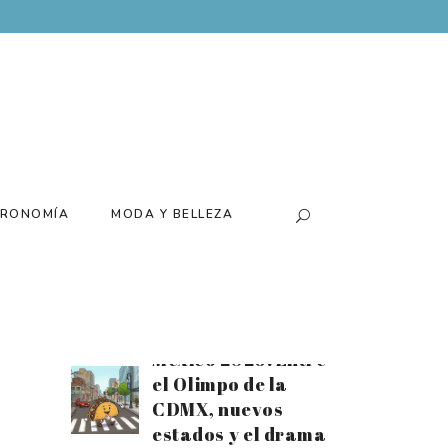
Batería para el
tiempo extra:
Disfruta el mes
futbolero al
máximo con el
nuevo Xiaomi 17T
Santiago Arau
presenta su
RONOMÍA
MODA Y BELLEZA
exposición
«Canchas» de la
mano de Loco
Tequila
Estrellas Michelin
México 2026: Entre
el Olimpo de la
CDMX, nuevos
estados y el drama