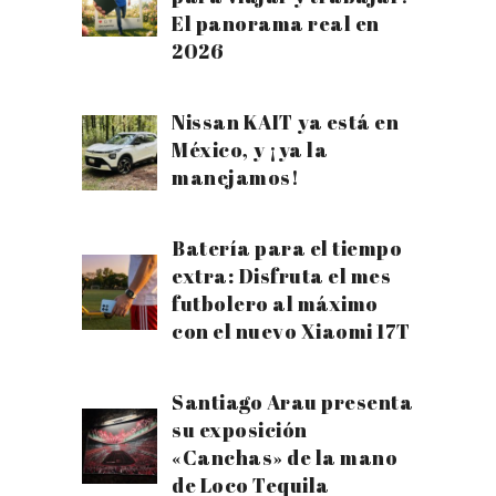
El panorama real en
2026
Nissan KAIT ya está en
México, y ¡ya la
manejamos!
Batería para el tiempo
extra: Disfruta el mes
futbolero al máximo
con el nuevo Xiaomi 17T
Santiago Arau presenta
su exposición
«Canchas» de la mano
de Loco Tequila