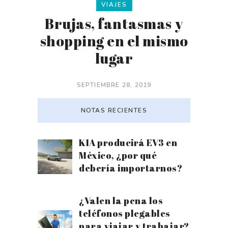
VIAJES
Brujas, fantasmas y
shopping en el mismo
lugar
SEPTIEMBRE 28, 2019
NOTAS RECIENTES
KIA producirá EV3 en
México, ¿por qué
debería importarnos?
¿Valen la pena los
teléfonos plegables
para viajar y trabajar?