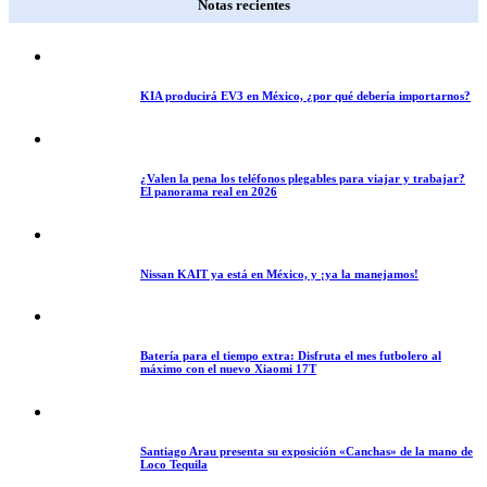
Notas recientes
KIA producirá EV3 en México, ¿por qué debería importarnos?
¿Valen la pena los teléfonos plegables para viajar y trabajar?
El panorama real en 2026
Nissan KAIT ya está en México, y ¡ya la manejamos!
Batería para el tiempo extra: Disfruta el mes futbolero al
máximo con el nuevo Xiaomi 17T
Santiago Arau presenta su exposición «Canchas» de la mano de
Loco Tequila