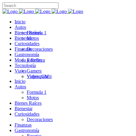
Inicio
Autos
Bienes Raíces
Formula 1
Bienestar
Motos
Curiosidades
Finanzas
Decoraciones
Gastronomía
Moda y Belleza
Recetas
Tecnología
Viajes
Gamers
Videos CM
Viajes para ti
Inicio
Autos
Formula 1
Motos
Bienes Raíces
Bienestar
Curiosidades
Decoraciones
Finanzas
Gastronomía
Recetas