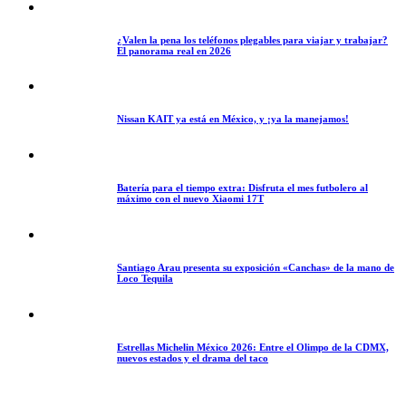
¿Valen la pena los teléfonos plegables para viajar y trabajar?
El panorama real en 2026
Nissan KAIT ya está en México, y ¡ya la manejamos!
Batería para el tiempo extra: Disfruta el mes futbolero al
máximo con el nuevo Xiaomi 17T
Santiago Arau presenta su exposición «Canchas» de la mano de
Loco Tequila
Estrellas Michelin México 2026: Entre el Olimpo de la CDMX,
nuevos estados y el drama del taco