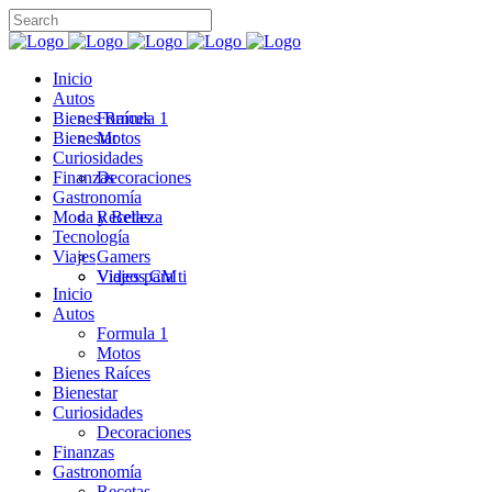
Inicio
Autos
Bienes Raíces
Formula 1
Bienestar
Motos
Curiosidades
Finanzas
Decoraciones
Gastronomía
Moda y Belleza
Recetas
Tecnología
Viajes
Gamers
Videos CM
Viajes para ti
Inicio
Autos
Formula 1
Motos
Bienes Raíces
Bienestar
Curiosidades
Decoraciones
Finanzas
Gastronomía
Recetas