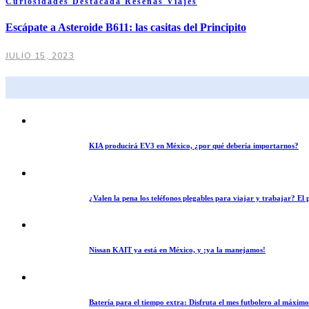
Curiosidades
Destacada
Reseñas
Viajes
Escápate a Asteroide B611: las casitas del Principito
JULIO 15, 2023
KIA producirá EV3 en México, ¿por qué debería importarnos?
¿Valen la pena los teléfonos plegables para viajar y trabajar? E
Nissan KAIT ya está en México, y ¡ya la manejamos!
Batería para el tiempo extra: Disfruta el mes futbolero al máxim