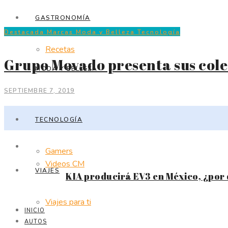
GASTRONOMÍA
Destacada
Marcas
Moda y Belleza
Tecnología
Recetas
Grupo Movado presenta sus cole
MODA Y BELLEZA
SEPTIEMBRE 7, 2019
TECNOLOGÍA
Gamers
Videos CM
VIAJES
KIA producirá EV3 en México, ¿por
Viajes para ti
INICIO
AUTOS