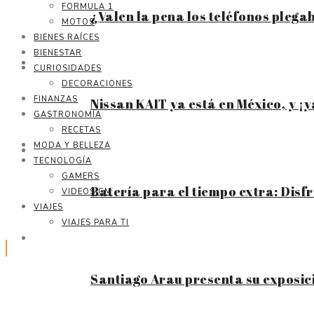
FORMULA 1
¿Valen la pena los teléfonos plega
MOTOS
BIENES RAÍCES
BIENESTAR
CURIOSIDADES
DECORACIONES
FINANZAS
Nissan KAIT ya está en México, y ¡
GASTRONOMÍA
RECETAS
MODA Y BELLEZA
TECNOLOGÍA
GAMERS
Batería para el tiempo extra: Disf
VIDEOS CM
VIAJES
VIAJES PARA TI
Santiago Arau presenta su exposic