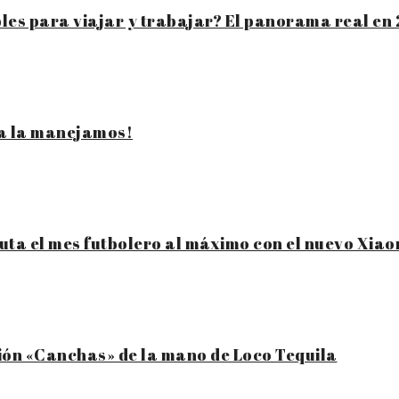
bles para viajar y trabajar? El panorama real en
ya la manejamos!
ruta el mes futbolero al máximo con el nuevo Xiao
ión «Canchas» de la mano de Loco Tequila