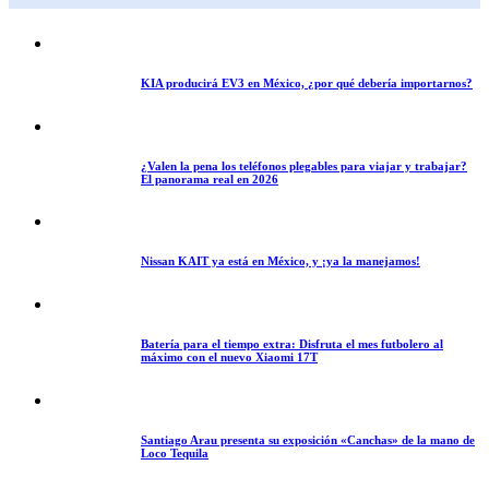
KIA producirá EV3 en México, ¿por qué debería importarnos?
¿Valen la pena los teléfonos plegables para viajar y trabajar?
El panorama real en 2026
Nissan KAIT ya está en México, y ¡ya la manejamos!
Batería para el tiempo extra: Disfruta el mes futbolero al
máximo con el nuevo Xiaomi 17T
Santiago Arau presenta su exposición «Canchas» de la mano de
Loco Tequila