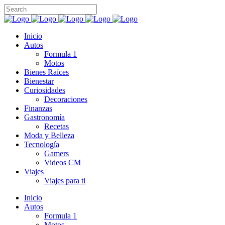
Inicio
Autos
Formula 1
Motos
Bienes Raíces
Bienestar
Curiosidades
Decoraciones
Finanzas
Gastronomía
Recetas
Moda y Belleza
Tecnología
Gamers
Videos CM
Viajes
Viajes para ti
Inicio
Autos
Formula 1
Motos