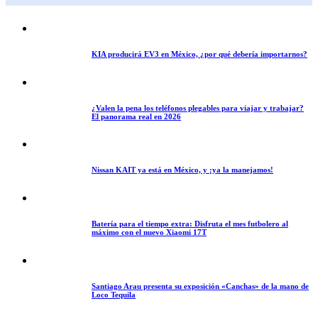
KIA producirá EV3 en México, ¿por qué debería importarnos?
¿Valen la pena los teléfonos plegables para viajar y trabajar?
El panorama real en 2026
Nissan KAIT ya está en México, y ¡ya la manejamos!
Batería para el tiempo extra: Disfruta el mes futbolero al
máximo con el nuevo Xiaomi 17T
Santiago Arau presenta su exposición «Canchas» de la mano de
Loco Tequila