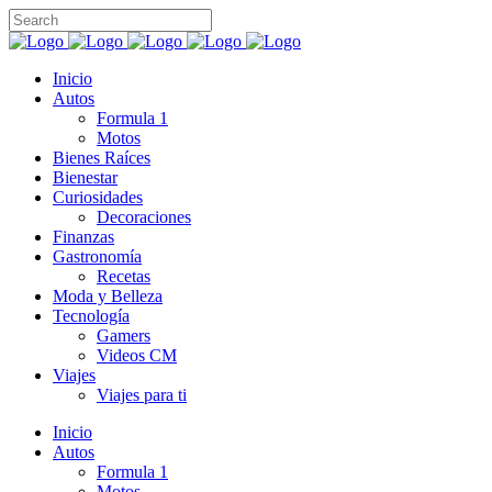
Inicio
Autos
Formula 1
Motos
Bienes Raíces
Bienestar
Curiosidades
Decoraciones
Finanzas
Gastronomía
Recetas
Moda y Belleza
Tecnología
Gamers
Videos CM
Viajes
Viajes para ti
Inicio
Autos
Formula 1
Motos