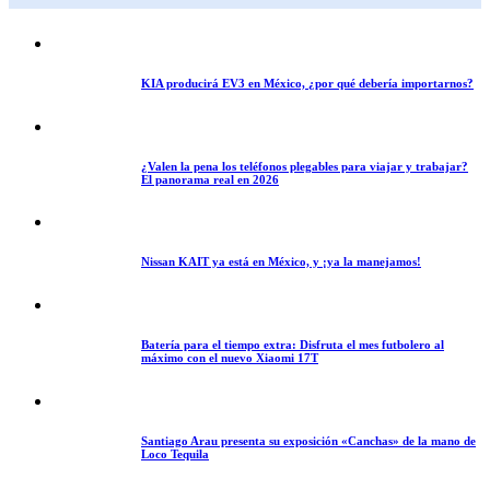
KIA producirá EV3 en México, ¿por qué debería importarnos?
¿Valen la pena los teléfonos plegables para viajar y trabajar?
El panorama real en 2026
Nissan KAIT ya está en México, y ¡ya la manejamos!
Batería para el tiempo extra: Disfruta el mes futbolero al
máximo con el nuevo Xiaomi 17T
Santiago Arau presenta su exposición «Canchas» de la mano de
Loco Tequila