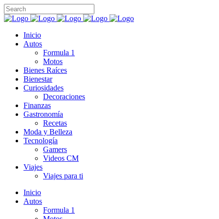
Inicio
Autos
Formula 1
Motos
Bienes Raíces
Bienestar
Curiosidades
Decoraciones
Finanzas
Gastronomía
Recetas
Moda y Belleza
Tecnología
Gamers
Videos CM
Viajes
Viajes para ti
Inicio
Autos
Formula 1
Motos