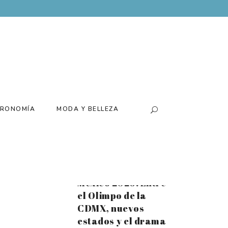
Batería para el
tiempo extra:
Disfruta el mes
futbolero al
máximo con el
nuevo Xiaomi 17T
Santiago Arau
presenta su
RONOMÍA
MODA Y BELLEZA
exposición
«Canchas» de la
mano de Loco
Tequila
Estrellas Michelin
México 2026: Entre
el Olimpo de la
CDMX, nuevos
estados y el drama