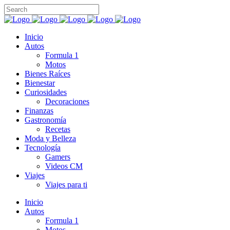
Inicio
Autos
Formula 1
Motos
Bienes Raíces
Bienestar
Curiosidades
Decoraciones
Finanzas
Gastronomía
Recetas
Moda y Belleza
Tecnología
Gamers
Videos CM
Viajes
Viajes para ti
Inicio
Autos
Formula 1
Motos