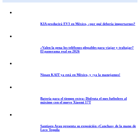
KIA producirá EV3 en México, ¿por qué debería importarnos?
¿Valen la pena los teléfonos plegables para viajar y trabajar?
El panorama real en 2026
Nissan KAIT ya está en México, y ¡ya la manejamos!
Batería para el tiempo extra: Disfruta el mes futbolero al
máximo con el nuevo Xiaomi 17T
Santiago Arau presenta su exposición «Canchas» de la mano de
Loco Tequila