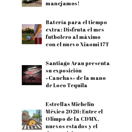
manejamos!
Batería para el tiempo
extra: Disfruta el mes
futbolero al máximo
con el nuevo Xiaomi 17T
Santiago Arau presenta
su exposición
«Canchas» de la mano
de Loco Tequila
Estrellas Michelin
México 2026: Entre el
Olimpo de la CDMX,
nuevos estados y el