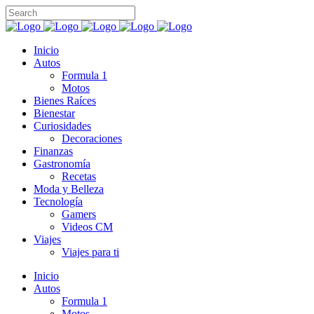
Inicio
Autos
Formula 1
Motos
Bienes Raíces
Bienestar
Curiosidades
Decoraciones
Finanzas
Gastronomía
Recetas
Moda y Belleza
Tecnología
Gamers
Videos CM
Viajes
Viajes para ti
Inicio
Autos
Formula 1
Motos