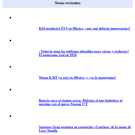
Notas recientes
KIA producirá EV3 en México, ¿por qué debería importarnos?
¿Valen la pena los teléfonos plegables para viajar y trabajar?
El panorama real en 2026
Nissan KAIT ya está en México, y ¡ya la manejamos!
Batería para el tiempo extra: Disfruta el mes futbolero al
máximo con el nuevo Xiaomi 17T
Santiago Arau presenta su exposición «Canchas» de la mano de
Loco Tequila