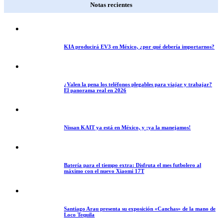
Notas recientes
KIA producirá EV3 en México, ¿por qué debería importarnos?
¿Valen la pena los teléfonos plegables para viajar y trabajar?
El panorama real en 2026
Nissan KAIT ya está en México, y ¡ya la manejamos!
Batería para el tiempo extra: Disfruta el mes futbolero al
máximo con el nuevo Xiaomi 17T
Santiago Arau presenta su exposición «Canchas» de la mano de
Loco Tequila