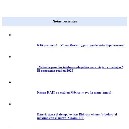
Notas recientes
KIA producirá EV3 en México, ¿por qué debería importarnos?
¿Valen la pena los teléfonos plegables para viajar y trabajar?
El panorama real en 2026
Nissan KAIT ya está en México, y ¡ya la manejamos!
Batería para el tiempo extra: Disfruta el mes futbolero al
máximo con el nuevo Xiaomi 17T