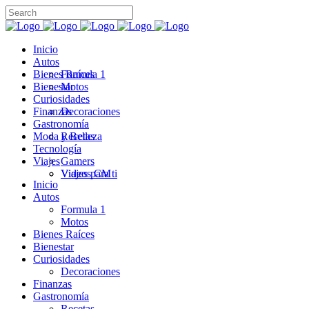
Inicio
Autos
Bienes Raíces
Formula 1
Bienestar
Motos
Curiosidades
Finanzas
Decoraciones
Gastronomía
Moda y Belleza
Recetas
Tecnología
Viajes
Gamers
Videos CM
Viajes para ti
Inicio
Autos
Formula 1
Motos
Bienes Raíces
Bienestar
Curiosidades
Decoraciones
Finanzas
Gastronomía
Recetas