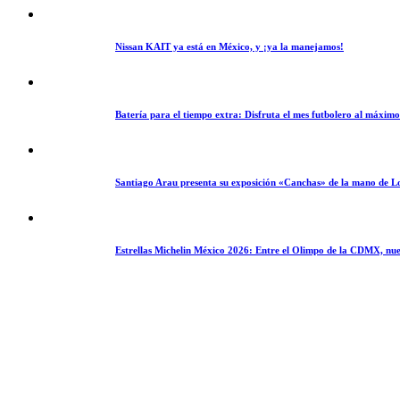
Nissan KAIT ya está en México, y ¡ya la manejamos!
Batería para el tiempo extra: Disfruta el mes futbolero al máxim
Santiago Arau presenta su exposición «Canchas» de la mano de L
Estrellas Michelin México 2026: Entre el Olimpo de la CDMX, nue