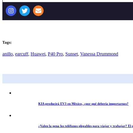
Tags:
anillo
,
earcuff
,
Huawei
,
P40 Pro
,
Sunset
,
Vanessa Drummond
KIA producirá EV3 en México, ¿por qué debería importarnos?
¿Valen la pena los teléfonos plegables para viajar y trabajar? E