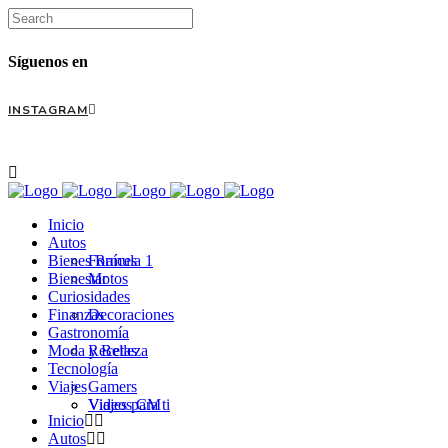
Síguenos en
INSTAGRAM
Inicio
Autos
Bienes Raíces
Formula 1
Bienestar
Motos
Curiosidades
Finanzas
Decoraciones
Gastronomía
Moda y Belleza
Recetas
Tecnología
Viajes
Gamers
Videos CM
Viajes para ti
Inicio
Autos