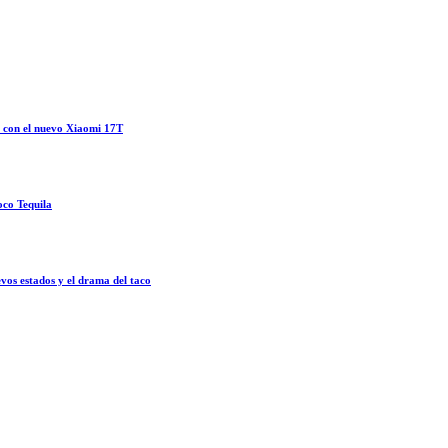
o con el nuevo Xiaomi 17T
oco Tequila
vos estados y el drama del taco