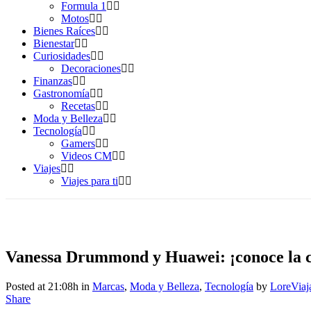
Formula 1
Motos
Bienes Raíces
Bienestar
Curiosidades
Decoraciones
Finanzas
Gastronomía
Recetas
Moda y Belleza
Tecnología
Gamers
Videos CM
Viajes
Viajes para ti
Vanessa Drummond y Huawei: ¡conoce la c
Posted at 21:08h
in
Marcas
,
Moda y Belleza
,
Tecnología
by
LoreViaj
Share