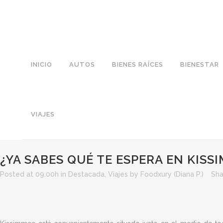
INICIO
AUTOS
BIENES RAÍCES
BIENESTAR
VIAJES
¿YA SABES QUÉ TE ESPERA EN KISS
Posted at 09:00h
in
Destacada
,
Viajes
by
Foodxury (Diana P.)
Sha