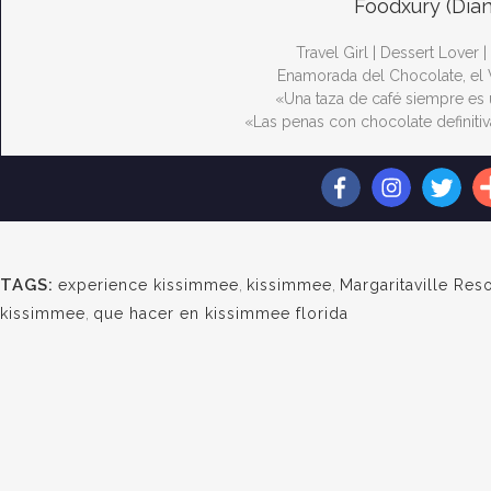
Foodxury (Dian
Travel Girl | Dessert Lover |
Enamorada del Chocolate, el 
«Una taza de café siempre es 
«Las penas con chocolate definit
TAGS:
experience kissimmee
,
kissimmee
,
Margaritaville Reso
kissimmee
,
que hacer en kissimmee florida