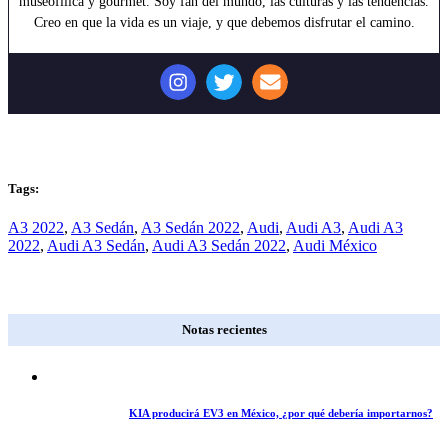
museofílica y gourmet. Soy fan del mundo, las culturas y las tendencias.
Creo en que la vida es un viaje, y que debemos disfrutar el camino.
Tags:
A3 2022
,
A3 Sedán
,
A3 Sedán 2022
,
Audi
,
Audi A3
,
Audi A3
2022
,
Audi A3 Sedán
,
Audi A3 Sedán 2022
,
Audi México
Notas recientes
KIA producirá EV3 en México, ¿por qué debería importarnos?