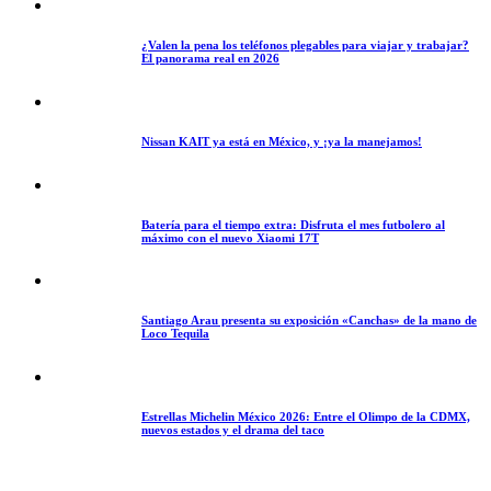
¿Valen la pena los teléfonos plegables para viajar y trabajar?
El panorama real en 2026
Nissan KAIT ya está en México, y ¡ya la manejamos!
Batería para el tiempo extra: Disfruta el mes futbolero al
máximo con el nuevo Xiaomi 17T
Santiago Arau presenta su exposición «Canchas» de la mano de
Loco Tequila
Estrellas Michelin México 2026: Entre el Olimpo de la CDMX,
nuevos estados y el drama del taco