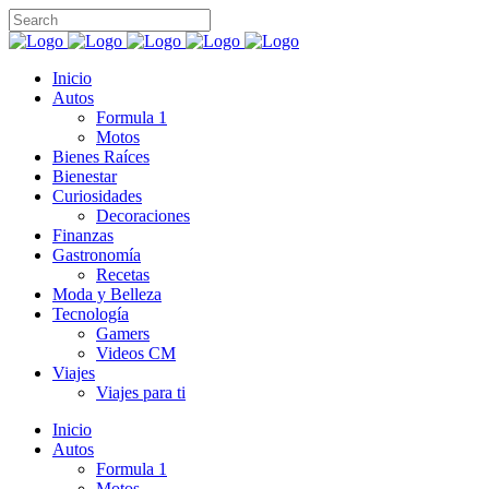
Inicio
Autos
Formula 1
Motos
Bienes Raíces
Bienestar
Curiosidades
Decoraciones
Finanzas
Gastronomía
Recetas
Moda y Belleza
Tecnología
Gamers
Videos CM
Viajes
Viajes para ti
Inicio
Autos
Formula 1
Motos