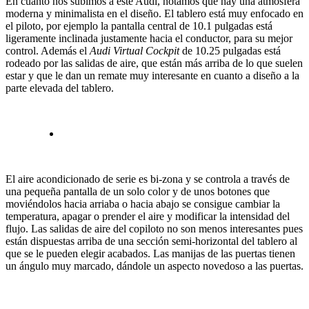
En cuanto nos subimos a este Audi, notamos que hay una atmósfera
moderna y minimalista en el diseño. El tablero está muy enfocado en
el piloto, por ejemplo la pantalla central de 10.1 pulgadas está
ligeramente inclinada justamente hacia el conductor, para su mejor
control. Además el
Audi Virtual Cockpit
de 10.25 pulgadas está
rodeado por las salidas de aire, que están más arriba de lo que suelen
estar y que le dan un remate muy interesante en cuanto a diseño a la
parte elevada del tablero.
El aire acondicionado de serie es bi-zona y se controla a través de
una pequeña pantalla de un solo color y de unos botones que
moviéndolos hacia arriaba o hacia abajo se consigue cambiar la
temperatura, apagar o prender el aire y modificar la intensidad del
flujo. Las salidas de aire del copiloto no son menos interesantes pues
están dispuestas arriba de una sección semi-horizontal del tablero al
que se le pueden elegir acabados. Las manijas de las puertas tienen
un ángulo muy marcado, dándole un aspecto novedoso a las puertas.