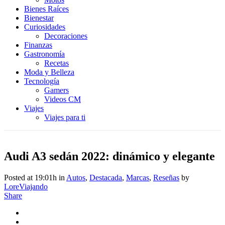
Bienes Raíces
Bienestar
Curiosidades
Decoraciones
Finanzas
Gastronomía
Recetas
Moda y Belleza
Tecnología
Gamers
Videos CM
Viajes
Viajes para ti
Audi A3 sedán 2022: dinámico y elegante
Posted at 19:01h
in
Autos
,
Destacada
,
Marcas
,
Reseñas
by
LoreViajando
Share