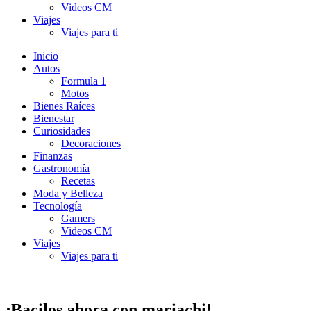
Videos CM
Viajes
Viajes para ti
Inicio
Autos
Formula 1
Motos
Bienes Raíces
Bienestar
Curiosidades
Decoraciones
Finanzas
Gastronomía
Recetas
Moda y Belleza
Tecnología
Gamers
Videos CM
Viajes
Viajes para ti
¡Bacilos ahora con mariachi!