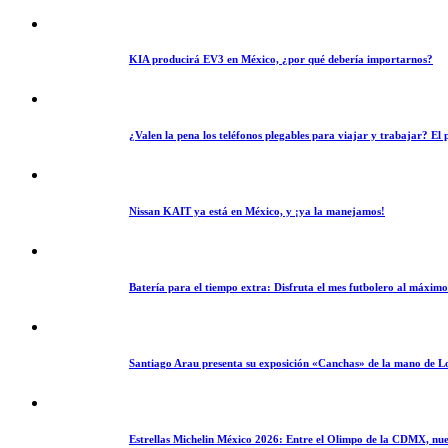
KIA producirá EV3 en México, ¿por qué debería importarnos?
¿Valen la pena los teléfonos plegables para viajar y trabajar? E
Nissan KAIT ya está en México, y ¡ya la manejamos!
Batería para el tiempo extra: Disfruta el mes futbolero al máxim
Santiago Arau presenta su exposición «Canchas» de la mano de L
Estrellas Michelin México 2026: Entre el Olimpo de la CDMX, nue