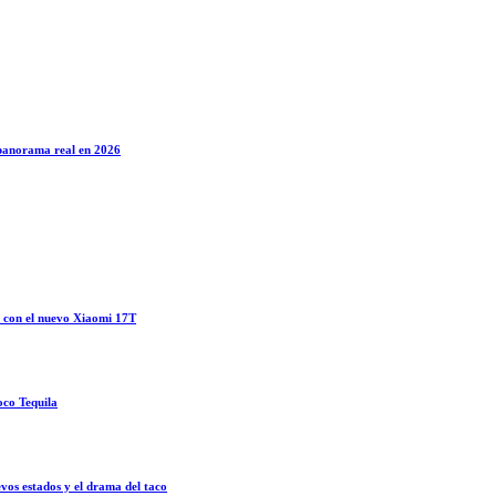
l panorama real en 2026
o con el nuevo Xiaomi 17T
oco Tequila
vos estados y el drama del taco