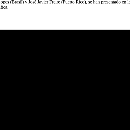
opes (Brasil) y José Javier Freire (Puerto Rico), se han presentado en
fica.