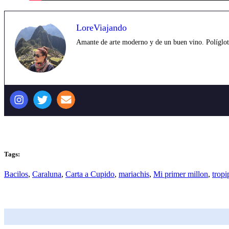
LoreViajando
Amante de arte moderno y de un buen vino. Políglota,
Tags:
Bacilos
,
Caraluna
,
Carta a Cupido
,
mariachis
,
Mi primer millon
,
trop