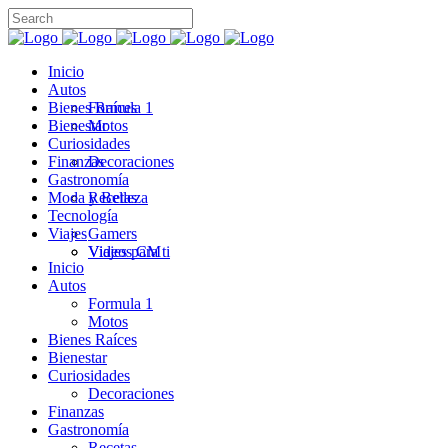
Inicio
Autos
Bienes Raíces
Formula 1
Bienestar
Motos
Curiosidades
Finanzas
Decoraciones
Gastronomía
Moda y Belleza
Recetas
Tecnología
Viajes
Gamers
Videos CM
Viajes para ti
Inicio
Autos
Formula 1
Motos
Bienes Raíces
Bienestar
Curiosidades
Decoraciones
Finanzas
Gastronomía
Recetas