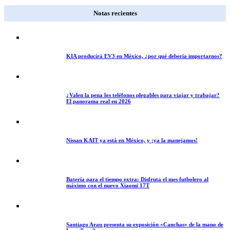
Notas recientes
KIA producirá EV3 en México, ¿por qué debería importarnos?
¿Valen la pena los teléfonos plegables para viajar y trabajar?
El panorama real en 2026
Nissan KAIT ya está en México, y ¡ya la manejamos!
Batería para el tiempo extra: Disfruta el mes futbolero al
máximo con el nuevo Xiaomi 17T
Santiago Arau presenta su exposición «Canchas» de la mano de