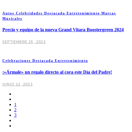
Autos
Celebridades
Destacada
Entretenimiento
Marcas
Musicales
Precio y equipo de la nueva Grand Vitara Boostergreen 2024
SEPTIEMBRE 25, 2023
Celebraciones
Destacada
Entretenimiento
¡»Ármale» un regalo directo al cora este Día del Padre!
JUNIO 12, 2023
1
2
3