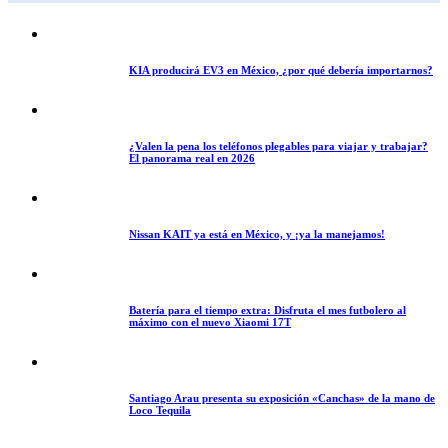
KIA producirá EV3 en México, ¿por qué debería importarnos?
¿Valen la pena los teléfonos plegables para viajar y trabajar?
El panorama real en 2026
Nissan KAIT ya está en México, y ¡ya la manejamos!
Batería para el tiempo extra: Disfruta el mes futbolero al
máximo con el nuevo Xiaomi 17T
Santiago Arau presenta su exposición «Canchas» de la mano de
Loco Tequila