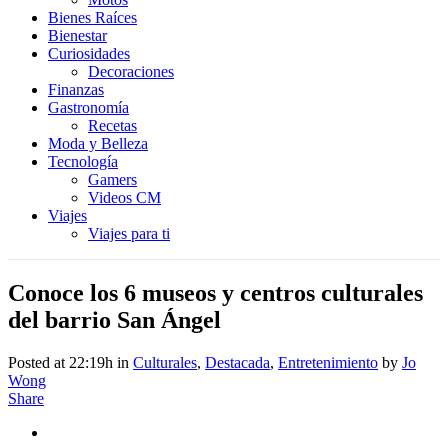
Bienes Raíces
Bienestar
Curiosidades
Decoraciones
Finanzas
Gastronomía
Recetas
Moda y Belleza
Tecnología
Gamers
Videos CM
Viajes
Viajes para ti
Conoce los 6 museos y centros culturales
del barrio San Ángel
Posted at 22:19h
in
Culturales
,
Destacada
,
Entretenimiento
by
Jo
Wong
Share