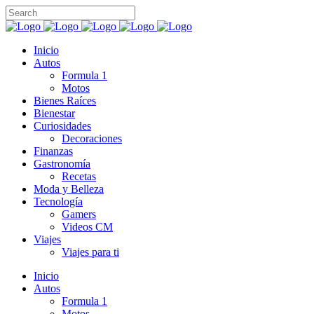
Inicio
Autos
Formula 1
Motos
Bienes Raíces
Bienestar
Curiosidades
Decoraciones
Finanzas
Gastronomía
Recetas
Moda y Belleza
Tecnología
Gamers
Videos CM
Viajes
Viajes para ti
Inicio
Autos
Formula 1
Motos